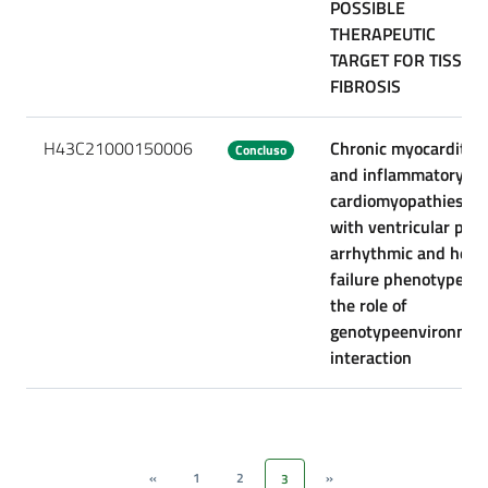
POSSIBLE
THERAPEUTIC
TARGET FOR TISSUE
FIBROSIS
H43C21000150006
Chronic myocarditis
Concluso
and inflammatory
cardiomyopathies
with ventricular pro-
arrhythmic and hear
failure phenotypes:
the role of
genotypeenvironmen
interaction
«
1
2
»
3