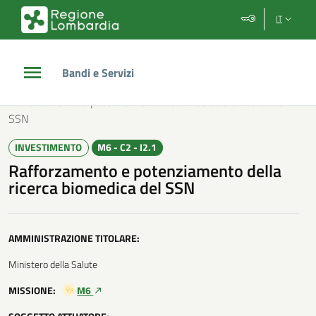
Vai al contenuto principale
Vai al footer
IT
Bandi e Servizi
/
Investimenti PNRR
/
Rafforzamento e potenziamento della ricerca biomedica del
SSN
INVESTIMENTO
M6 - C2 - I2.1
Rafforzamento e potenziamento della
ricerca biomedica del SSN
AMMINISTRAZIONE TITOLARE:
Ministero della Salute
MISSIONE:
M6