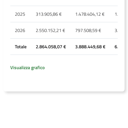
2025
313.905,86 €
1.478.404,12 €
1.792.
2026
2.550.152,21 €
797.508,59 €
3.347.
Totale
2.864.058,07 €
3.888.449,68 €
6.752.
Visualizza grafico