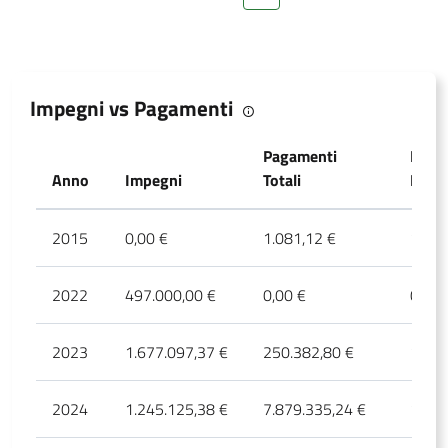
Impegni vs Pagamenti
Pagamenti
Paga
Anno
Impegni
Totali
PNR
2015
0,00 €
1.081,12 €
1.081
2022
497.000,00 €
0,00 €
0,00 
2023
1.677.097,37 €
250.382,80 €
187.0
2024
1.245.125,38 €
7.879.335,24 €
1.110