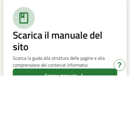
Scarica il manuale del
sito
Scarica la guida alla struttura delle pagine e alla
comprensione dei contenuti informativi
Hai b
Scarica manuale
Bandi e servizi