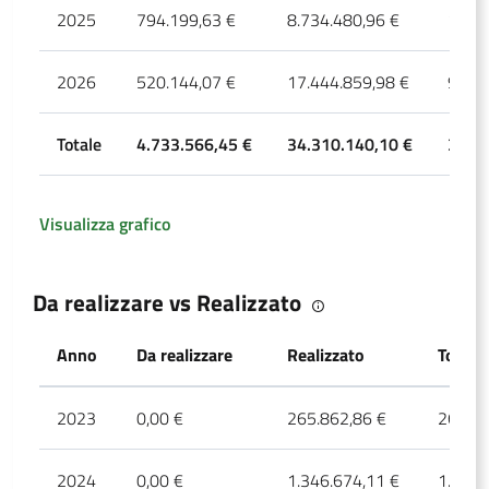
2025
794.199,63 €
8.734.480,96 €
1.440
2026
520.144,07 €
17.444.859,98 €
974.0
Totale
4.733.566,45 €
34.310.140,10 €
3.712
Visualizza grafico
Da realizzare vs Realizzato
Anno
Da realizzare
Realizzato
Totale
2023
0,00 €
265.862,86 €
265.86
2024
0,00 €
1.346.674,11 €
1.346.