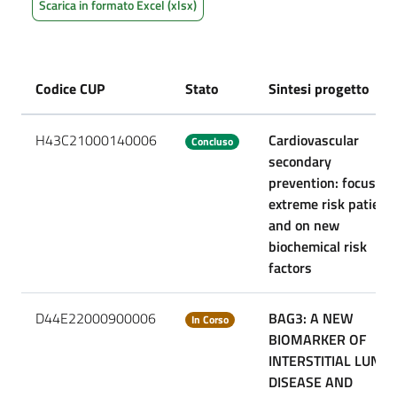
Scarica in formato Excel (xlsx)
Codice CUP
Stato
Sintesi progetto
H43C21000140006
Cardiovascular
Concluso
secondary
prevention: focus on
extreme risk patient
and on new
biochemical risk
factors
D44E22000900006
BAG3: A NEW
In Corso
BIOMARKER OF
INTERSTITIAL LUNG
DISEASE AND