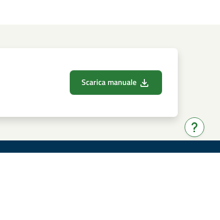
Scarica manuale
Hai bis