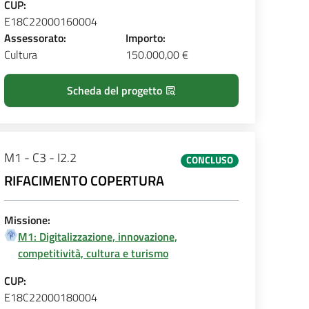
CUP:
E18C22000160004
Assessorato:
Importo:
Cultura
150.000,00 €
Scheda del progetto
M1 - C3 - I2.2
CONCLUSO
RIFACIMENTO COPERTURA
Missione:
M1: Digitalizzazione, innovazione,
competitività, cultura e turismo
CUP:
E18C22000180004