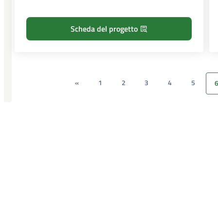
Scheda del progetto
«
1
2
3
4
5