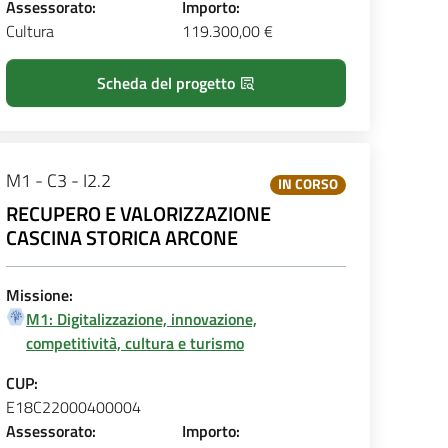
Assessorato:
Importo:
Cultura
119.300,00 €
Scheda del progetto
M1 - C3 - I2.2
IN CORSO
RECUPERO E VALORIZZAZIONE
CASCINA STORICA ARCONE
Missione:
M1: Digitalizzazione, innovazione,
competitività, cultura e turismo
CUP:
E18C22000400004
Assessorato:
Importo: