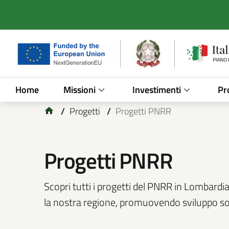
Vai al contenuto principale
Vai al footer
Home
Missioni
Investimenti
Pr
/
Progetti
/
Progetti PNRR
Progetti PNRR
Scopri tutti i progetti del PNRR in Lombardi
la nostra regione, promuovendo sviluppo sost