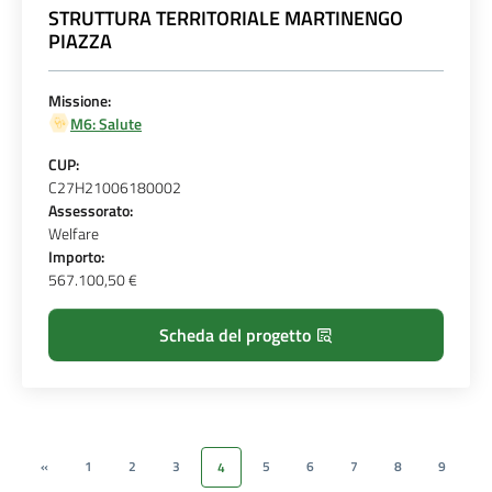
STRUTTURA TERRITORIALE MARTINENGO
PIAZZA
Missione:
M6: Salute
CUP:
C27H21006180002
Assessorato:
Welfare
Importo:
567.100,50 €
Scheda del progetto
«
1
2
3
5
6
7
8
9
4