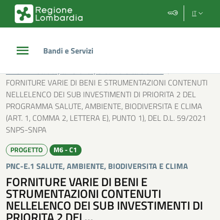
Vai al contenuto principale
Vai al footer
IT
Bandi e Servizi
/
Investimenti PNC
/
PNC-E.1 Salute, ambiente, biodiversita e clima
/
FORNITURE VARIE DI BENI E STRUMENTAZIONI CONTENUTI
NELLELENCO DEI SUB INVESTIMENTI DI PRIORITA 2 DEL
PROGRAMMA SALUTE, AMBIENTE, BIODIVERSITA E CLIMA
(ART. 1, COMMA 2, LETTERA E), PUNTO 1), DEL D.L. 59/2021
SNPS-SNPA
PROGETTO
M6 - C1
PNC-E.1 SALUTE, AMBIENTE, BIODIVERSITA E CLIMA
FORNITURE VARIE DI BENI E
STRUMENTAZIONI CONTENUTI
NELLELENCO DEI SUB INVESTIMENTI DI
PRIORITA 2 DEL...