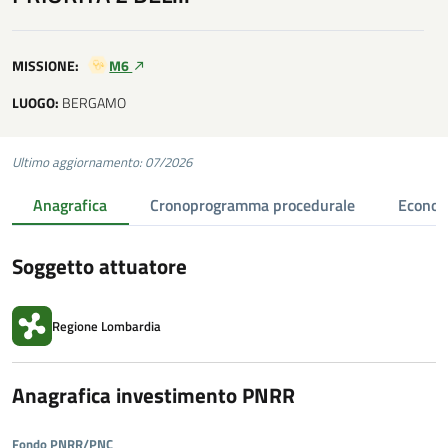
MISSIONE:
M6
LUOGO:
BERGAMO
Ultimo aggiornamento: 07/2026
Anagrafica
Cronoprogramma procedurale
Econom
Soggetto attuatore
Regione Lombardia
Anagrafica investimento PNRR
Fondo PNRR/PNC