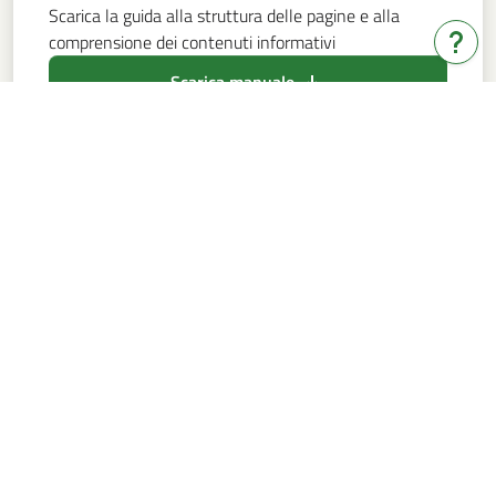
Scarica la guida alla struttura delle pagine e alla
comprensione dei contenuti informativi
Hai b
Scarica manuale
Bandi e servizi
Note legali
© Copyright Regione Lombardia tutti i diritti riservati -
80050050154 - Piazza Città di Lombardia 1 - 20124
Milano
Per informazioni:
monitoraggiopnrr@regione.lombardia.it