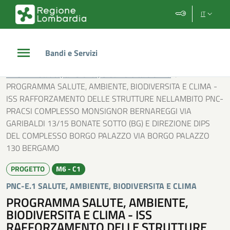
Vai al contenuto principale
Vai al footer
IT
Bandi e Servizi
/
Investimenti PNC
/
PNC-E.1 Salute, ambiente, biodiversita e clima
/
PROGRAMMA SALUTE, AMBIENTE, BIODIVERSITA E CLIMA -
ISS RAFFORZAMENTO DELLE STRUTTURE NELLAMBITO PNC-
PRACSI COMPLESSO MONSIGNOR BERNAREGGI VIA
GARIBALDI 13/15 BONATE SOTTO (BG) E DIREZIONE DIPS
DEL COMPLESSO BORGO PALAZZO VIA BORGO PALAZZO
130 BERGAMO
PROGETTO
M6 - C1
PNC-E.1 SALUTE, AMBIENTE, BIODIVERSITA E CLIMA
PROGRAMMA SALUTE, AMBIENTE,
BIODIVERSITA E CLIMA - ISS
RAFFORZAMENTO DELLE STRUTTURE