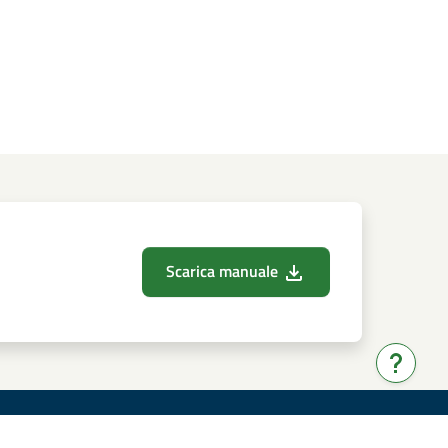
Scarica manuale
Hai bis