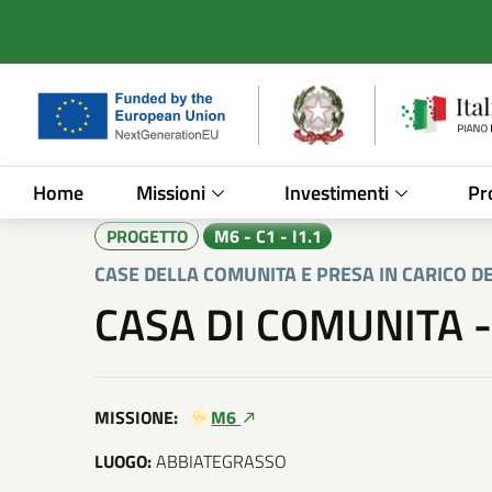
Vai al contenuto principale
Vai al footer
/
Investimenti PNRR
/
Case della Comunita
Home
Missioni
Investimenti
Pr
PROGETTO
M6 - C1 - I1.1
CASE DELLA COMUNITA E PRESA IN CARICO 
CASA DI COMUNITA 
MISSIONE:
M6
LUOGO:
ABBIATEGRASSO