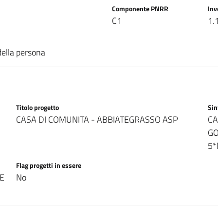
Componente PNRR
In
C1
1.
della persona
Titolo progetto
Sin
CASA DI COMUNITA - ABBIATEGRASSO ASP
CA
GO
5*
Flag progetti in essere
RE
No