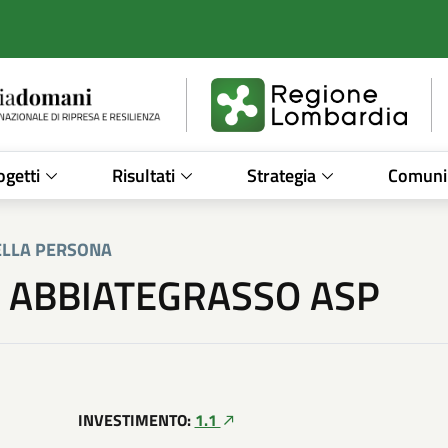
 e presa in carico della persona
/
CASA DI COMUNITA - 
ogetti
Risultati
Strategia
Comuni
DELLA PERSONA
- ABBIATEGRASSO ASP
INVESTIMENTO:
1.1