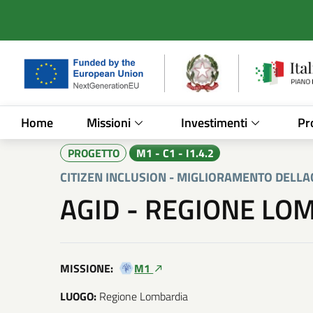
Vai al contenuto principale
Vai al footer
/
Investimenti PNRR
/
Citizen inclusion - 
Home
Missioni
Investimenti
Pr
PROGETTO
M1 - C1 - I1.4.2
CITIZEN INCLUSION - MIGLIORAMENTO DELLACC
AGID - REGIONE LO
MISSIONE:
M1
LUOGO:
Regione Lombardia