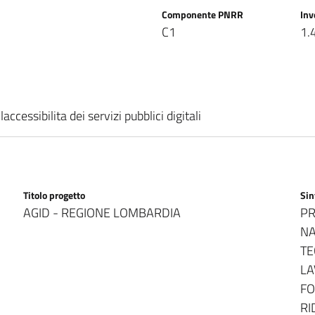
Componente PNRR
In
C1
1.
cessibilita dei servizi pubblici digitali
Titolo progetto
Sin
AGID - REGIONE LOMBARDIA
PR
NA
TE
LA
FO
RI