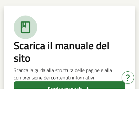
Scarica il manuale del
sito
Scarica la guida alla struttura delle pagine e alla
comprensione dei contenuti informativi
Hai b
Scarica manuale
Bandi e servizi