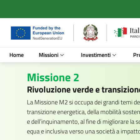
Vai al contenuto principale
Vai al footer
Home
Missioni
Investimenti
Pr
/
Missione 2
Missione 2
Rivoluzione verde e transizion
La Missione M2 si occupa dei grandi temi dell
transizione energetica, della mobilità sostenibi
e dell’inquinamento, al fine di migliorare la
equa e inclusiva verso una società a impatto