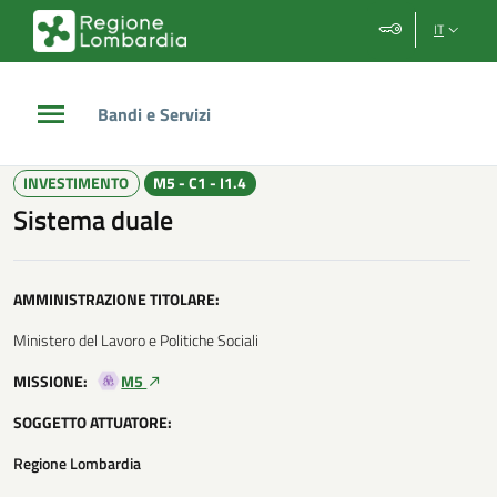
Vai al contenuto principale
Vai al footer
IT
Bandi e Servizi
/
Investimenti PNRR
/
Sistema duale
INVESTIMENTO
M5 - C1 - I1.4
Sistema duale
AMMINISTRAZIONE TITOLARE:
Ministero del Lavoro e Politiche Sociali
MISSIONE:
M5
SOGGETTO ATTUATORE:
Regione Lombardia