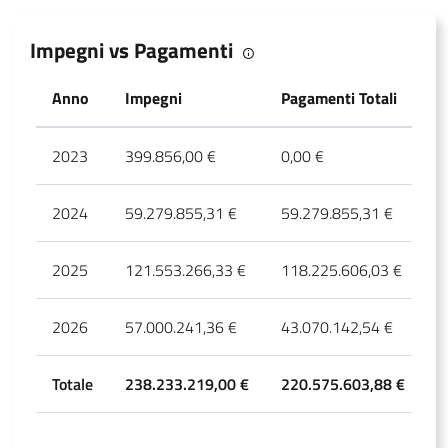
Impegni vs Pagamenti
Anno
Impegni
Pagamenti Totali
P
2023
399.856,00 €
0,00 €
0
2024
59.279.855,31 €
59.279.855,31 €
5
2025
121.553.266,33 €
118.225.606,03 €
1
2026
57.000.241,36 €
43.070.142,54 €
4
Totale
238.233.219,00 €
220.575.603,88 €
2