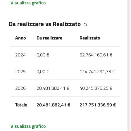
Visualizza grafico
Da realizzare vs Realizzato
Anno
Da realizzare
Realizzato
To
2024
0,00 €
62.764.169,61 €
62
2025
0,00 €
114.741.291,73 €
11
2026
20.481.882,41 €
40.245.875,25 €
60
Totale
20.481.882,41 €
217.751.336,59 €
23
Visualizza grafico