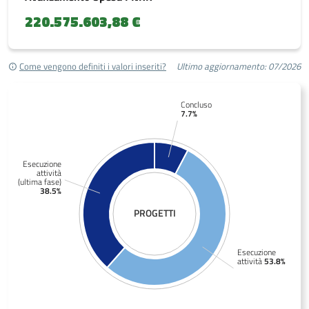
220.575.603,88 €
Come vengono definiti i valori inseriti?
Ultimo aggiornamento: 07/2026
Concluso
7.7%
Esecuzione
attività
(ultima fase)
38.5%
PROGETTI
Esecuzione
attività
53.8%