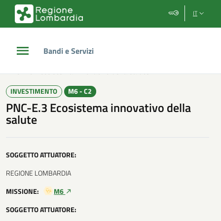
Vai al contenuto principale
Vai al footer
IT
Bandi e Servizi
/
Investimenti PNC
/
PNC-E.3 Ecosistema innovativo della salute
INVESTIMENTO
M6 - C2
PNC-E.3 Ecosistema innovativo della
salute
SOGGETTO ATTUATORE:
REGIONE LOMBARDIA
MISSIONE:
M6
SOGGETTO ATTUATORE: