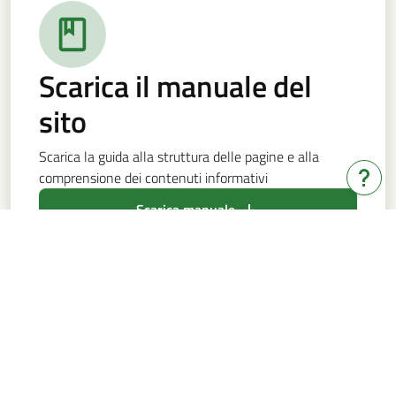
Scarica il manuale del
sito
Scarica la guida alla struttura delle pagine e alla
comprensione dei contenuti informativi
Hai b
Scarica manuale
Bandi e servizi
Note legali