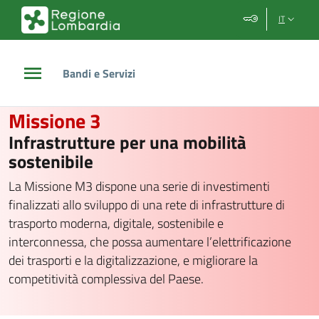
Vai al contenuto principale
Vai al footer
IT
Bandi e Servizi
/
Missione 3
Missione 3
Infrastrutture per una mobilità
sostenibile
La Missione M3 dispone una serie di investimenti
finalizzati allo sviluppo di una rete di infrastrutture di
trasporto moderna, digitale, sostenibile e
interconnessa, che possa aumentare l’elettrificazione
dei trasporti e la digitalizzazione, e migliorare la
competitività complessiva del Paese.